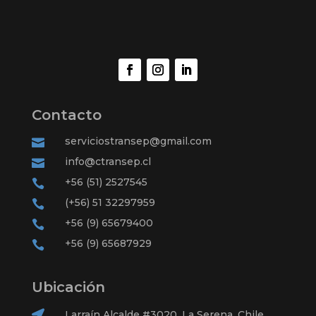
Contacto
serviciostransep@gmail.com

info@ctransep.cl

+56 (51) 2527545

(+56) 51 32297959

+56 (9) 65679400

+56 (9) 65687929

Ubicación

Larraín Alcalde #3020, La Serena, Chile.