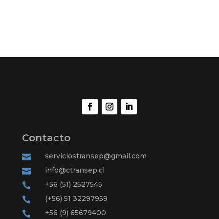
Contacto
serviciostransep@gmail.com

info@ctransep.cl

+56 (51) 2527545

(+56) 51 32297959

+56 (9) 65679400
