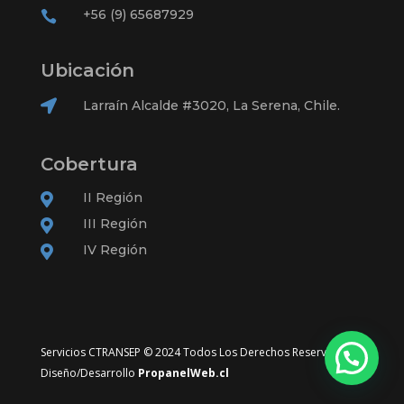
+56 (9) 65687929

Ubicación

Larraín Alcalde #3020, La Serena, Chile.
Cobertura
II Región

III Región

IV Región

Servicios CTRANSEP © 2024 Todos Los Derechos Reservados –
Diseño/Desarrollo
PropanelWeb.cl