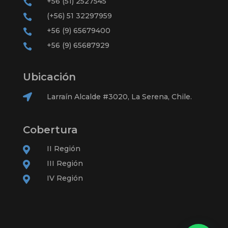
+56 (51) 2527545

(+56) 51 32297959

+56 (9) 65679400

+56 (9) 65687929

Ubicación

Larraín Alcalde #3020, La Serena, Chile.
Cobertura
II Región

III Región

IV Región
